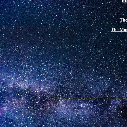
Ru
The
The Mor